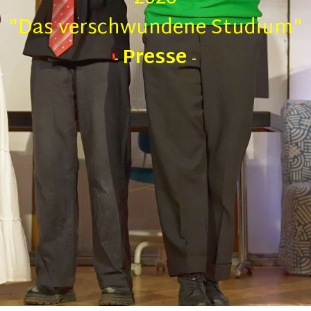
"Das verschwundene Studium"
Presse
-
-