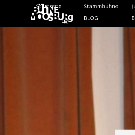
Direkt zum Seiteninhalt
Startseite
Stammbühne
J
BLOG
B